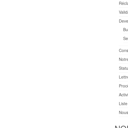
Récl
Vali
Deve
Bu
Se
Conse
Notr
Statu
Lettr
Proc
Activ
List
Nous