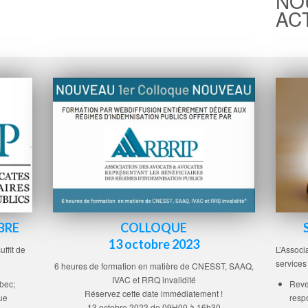
NO
AC
COLLOQUE
BRE
13 octobre 2023
uffit de
L’Associa
services
6 heures de formation en matière de CNESST, SAAQ,
IVAC et RRQ invalidité
bec;
Reve
Réservez cette date immédiatement !
ue
resp
13 octobre 2023 de 09H00 à 16h30